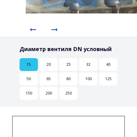
Диаметр вентиля DN условный
15
20
25
32
40
50
65
80
100
125
150
200
250