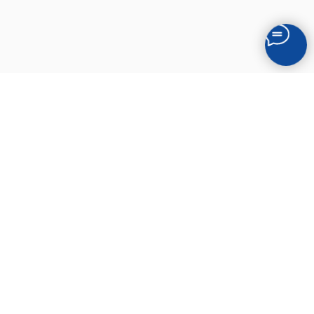
ИНФОРМАЦИЯ О КОМПАНИИ
ТОО «ГазСтройДеталь» создана как
строительно-монтажная организация. Теперь
имеет свое проиводство для изготовлений
деталей трубопровода по чертежам.
КОНТАКТНАЯ ИНФОРМАЦИЯ