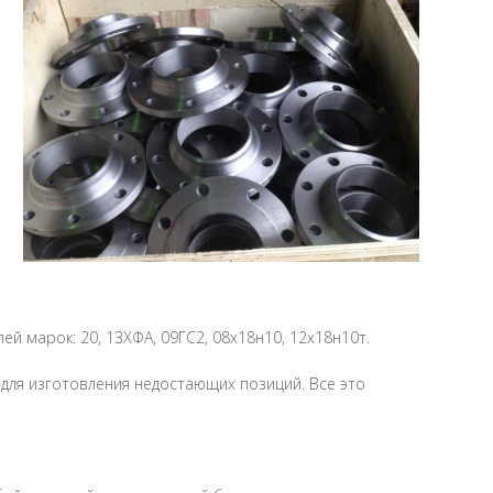
лей марок: 20, 13ХФА, 09ГС2, 08х18н10, 12х18н10т.
для изготовления недостающих позиций. Все это