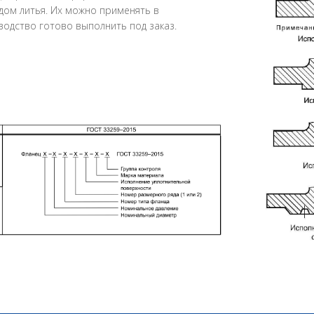
дом литья. Их можно применять в
водство готово выполнить под заказ.