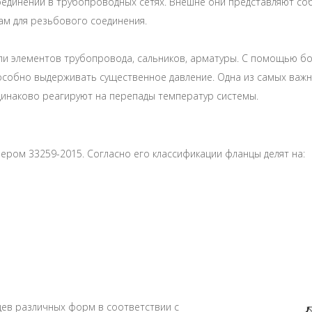
единений в трубопроводных сетях. Внешне они представляют со
ам для резьбового соединения.
или элементов трубопровода, сальников, арматуры. С помощью б
способно выдерживать существенное давление. Одна из самых ва
динаково реагируют на перепады температур системы.
мером 33259-2015. Согласно его классификации фланцы делят на:
ев различных форм в соответствии с