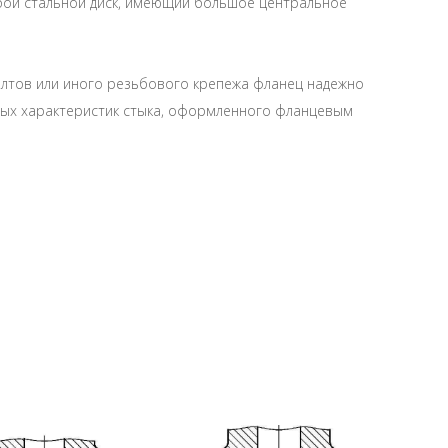
бой стальной диск, имеющий большое центральное
олтов или иного резьбового крепежа фланец надежно
жных характеристик стыка, оформленного фланцевым